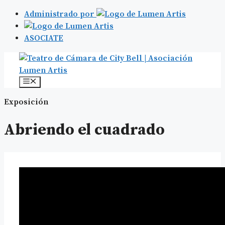
Administrado por
ASOCIATE
Saltar
al
contenido
Menú
Exposición
Abriendo el cuadrado