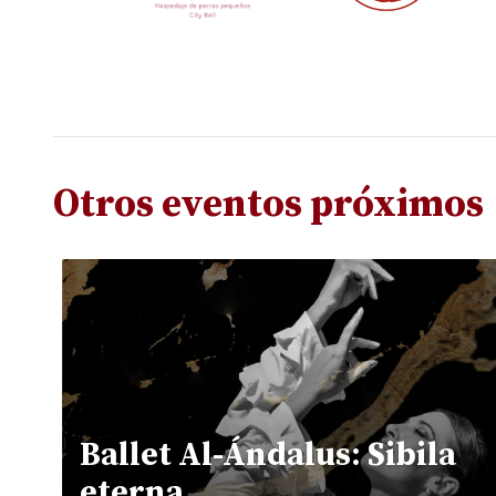
Otros eventos próximos
Ballet Al-Ándalus: Sibila
eterna