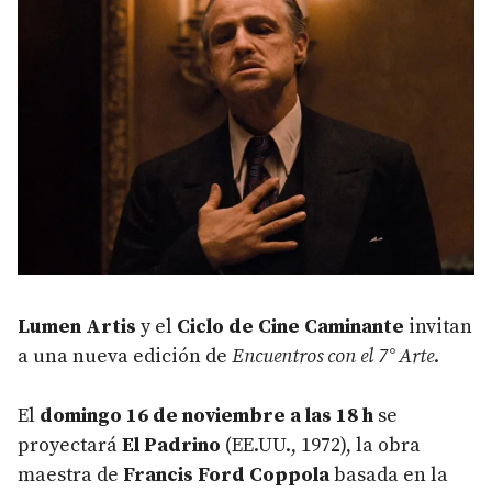
Lumen Artis
y el
Ciclo de Cine Caminante
invitan
a una nueva edición de
Encuentros con el 7° Arte
.
El
domingo 16 de noviembre a las 18 h
se
proyectará
El Padrino
(EE.UU., 1972), la obra
maestra de
Francis Ford Coppola
basada en la