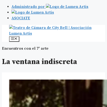
Administrado por
ASOCIATE
Saltar
al
contenido
Menú
Encuentros con el 7° arte
La ventana indiscreta