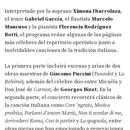
Interpretado por la soprano
Ximena Ibarrolaza
,
el tenor
Gabriel García
, el flautista
Marcelo
Mancuso
y la pianista
Florencia Rodríguez
Botti
, el programa reúne algunas de las páginas
más célebres del repertorio operístico junto a
inolvidables canciones de la tradición italiana.
La primera parte incluirá escenas y arias de dos
obras maestras de
Giacomo Puccini
(
Turandot
y
La
Bohème
), además del célebre dúo entre Micaëla y
Don José de
Carmen
, de
Georges Bizet
. En la
segunda parte, el concierto recorrerá clásicos de
la canción italiana como
Core ‘ngrato
,
Musica
proibita
,
Parlami d’amore Mariù
,
Non ti scordar di me
,
Arrivederci Roma
,
Con te partirò
y
La spagnola
, entre
otras piezas que han emocionado a generaciones