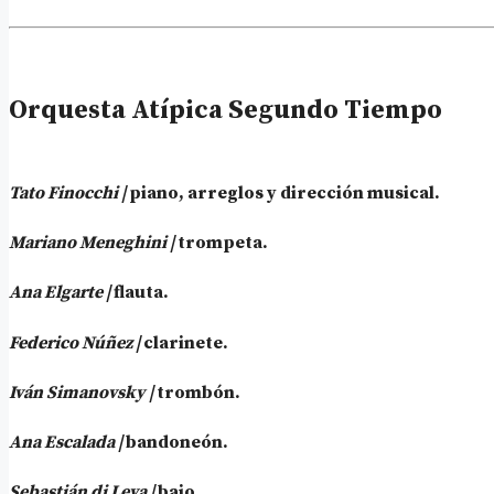
Orquesta Atípica Segundo Tiempo
Tato Finocchi |
piano, arreglos y dirección musical.
Mariano Meneghini |
trompeta.
Ana Elgarte |
flauta.
Federico Núñez |
clarinete.
Iván Simanovsky |
trombón.
Ana Escalada |
bandoneón.
Sebastián di Leva |
bajo.