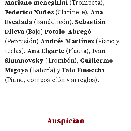
Mariano meneghin
i (Trompeta),
Federico Nuñez
(Clarinete),
Ana
Escalada
(Bandoneón),
Sebastián
Dileva
(Bajo)
Potolo Abregó
(Percusión)
Andrés Martínez
(Piano y
teclas),
Ana Elgarte
(Flauta),
Ivan
Simanovsky
(Trombón),
Guillermo
Migoya
(Batería) y
Tato Finocchi
(Piano, composición y arreglos).
Auspician