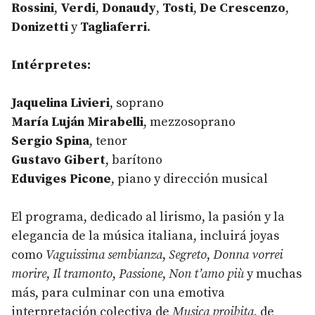
Rossini
,
Verdi
,
Donaudy
,
Tosti
,
De Crescenzo
,
Donizetti
y
Tagliaferri
.
Intérpretes:
Jaquelina Livieri
, soprano
María Luján Mirabelli
, mezzosoprano
Sergio Spina
, tenor
Gustavo Gibert
, barítono
Eduviges Picone
, piano y dirección musical
El programa, dedicado al lirismo, la pasión y la
elegancia de la música italiana, incluirá joyas
como
Vaguissima sembianza
,
Segreto
,
Donna vorrei
morire
,
Il tramonto
,
Passione
,
Non t’amo più
y muchas
más, para culminar con una emotiva
interpretación colectiva de
Musica proibita
, de