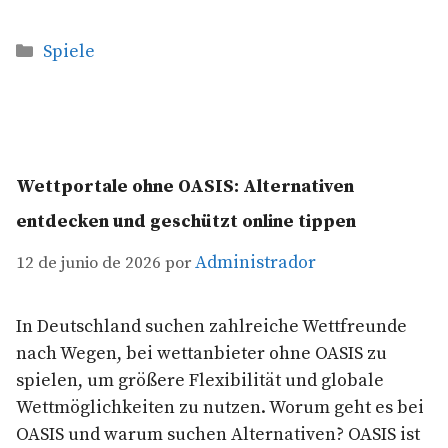
Categorías
Spiele
Wettportale ohne OASIS: Alternativen
entdecken und geschützt online tippen
Administrador
12 de junio de 2026
por
In Deutschland suchen zahlreiche Wettfreunde
nach Wegen, bei wettanbieter ohne OASIS zu
spielen, um größere Flexibilität und globale
Wettmöglichkeiten zu nutzen. Worum geht es bei
OASIS und warum suchen Alternativen? OASIS ist