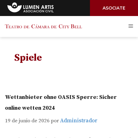
ASOCIATE
Saltar
M
al
contenido
Spiele
Wettanbieter ohne OASIS Sperre: Sicher
online wetten 2024
Administrador
19 de junio de 2026
por