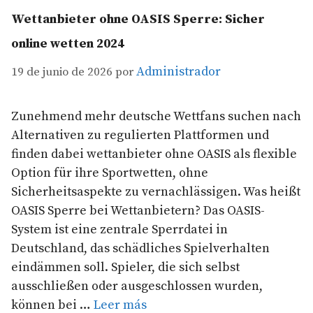
Wettanbieter ohne OASIS Sperre: Sicher
online wetten 2024
Administrador
19 de junio de 2026
por
Zunehmend mehr deutsche Wettfans suchen nach
Alternativen zu regulierten Plattformen und
finden dabei wettanbieter ohne OASIS als flexible
Option für ihre Sportwetten, ohne
Sicherheitsaspekte zu vernachlässigen. Was heißt
OASIS Sperre bei Wettanbietern? Das OASIS-
System ist eine zentrale Sperrdatei in
Deutschland, das schädliches Spielverhalten
eindämmen soll. Spieler, die sich selbst
ausschließen oder ausgeschlossen wurden,
können bei …
Leer más