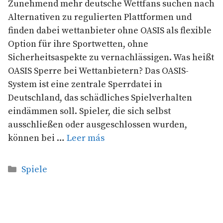
Zunehmend mehr deutsche Wettfans suchen nach
Alternativen zu regulierten Plattformen und
finden dabei wettanbieter ohne OASIS als flexible
Option für ihre Sportwetten, ohne
Sicherheitsaspekte zu vernachlässigen. Was heißt
OASIS Sperre bei Wettanbietern? Das OASIS-
System ist eine zentrale Sperrdatei in
Deutschland, das schädliches Spielverhalten
eindämmen soll. Spieler, die sich selbst
ausschließen oder ausgeschlossen wurden,
können bei …
Leer más
Categorías
Spiele