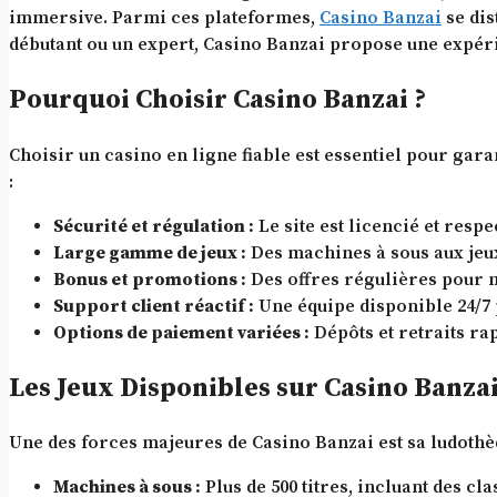
immersive. Parmi ces plateformes,
Casino Banzai
se dis
débutant ou un expert, Casino Banzai propose une expérien
Pourquoi Choisir Casino Banzai ?
Choisir un casino en ligne fiable est essentiel pour gar
:
Sécurité et régulation :
Le site est licencié et resp
Large gamme de jeux :
Des machines à sous aux jeux 
Bonus et promotions :
Des offres régulières pour 
Support client réactif :
Une équipe disponible 24/7 
Options de paiement variées :
Dépôts et retraits ra
Les Jeux Disponibles sur Casino Banza
Une des forces majeures de Casino Banzai est sa ludothèq
Machines à sous :
Plus de 500 titres, incluant des cl