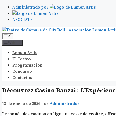
Administrado por
ASOCIATE
Saltar
al
Menú
contenido
Menú
Lumen Artis
El Teatro
Programación
Concurso
Contactos
Découvrez Casino Banzai : L’Expérienc
13 de enero de 2026
por
Administrador
Le monde des casinos en ligne ne cesse de croître, offra