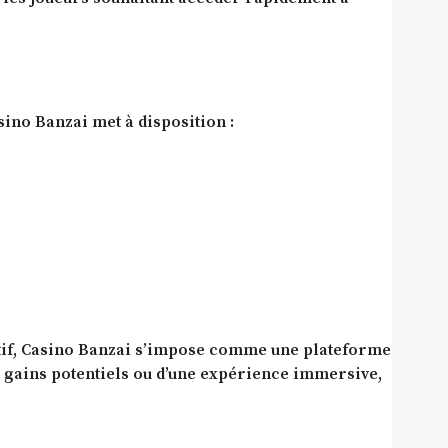
ino Banzai met à disposition :
actif, Casino Banzai s’impose comme une plateforme
e gains potentiels ou d’une expérience immersive,