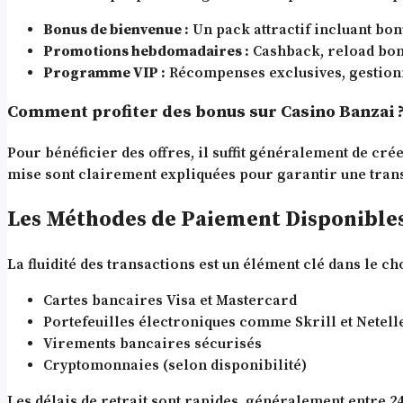
Bonus de bienvenue :
Un pack attractif incluant bonu
Promotions hebdomadaires :
Cashback, reload bonu
Programme VIP :
Récompenses exclusives, gestionn
Comment profiter des bonus sur Casino Banzai 
Pour bénéficier des offres, il suffit généralement de cr
mise sont clairement expliquées pour garantir une tran
Les Méthodes de Paiement Disponible
La fluidité des transactions est un élément clé dans le c
Cartes bancaires Visa et Mastercard
Portefeuilles électroniques comme Skrill et Netell
Virements bancaires sécurisés
Cryptomonnaies (selon disponibilité)
Les délais de retrait sont rapides, généralement entre 2