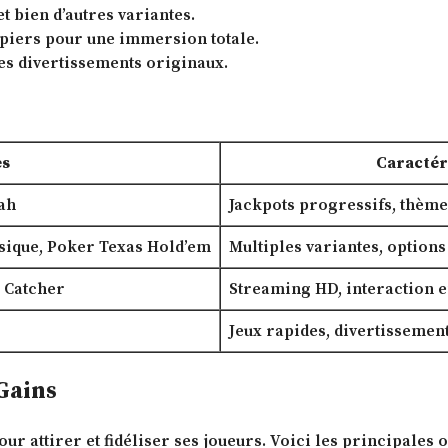
t bien d’autres variantes.
upiers pour une immersion totale.
res divertissements originaux.
es
Caractér
ah
Jackpots progressifs, thème
sique, Poker Texas Hold’em
Multiples variantes, options
m Catcher
Streaming HD, interaction e
Jeux rapides, divertissemen
Gains
attirer et fidéliser ses joueurs. Voici les principales o