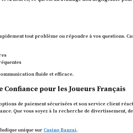
apidement tout problème ou répondre à vos questions. Cas
res
réquentes
communication fluide et efficace.
e Confiance pour les Joueurs Français
s options de paiement sécurisées et son service client ré
ance. Que vous soyez à la recherche de divertissement, d
e ludique unique sur
Casino Banzai
.