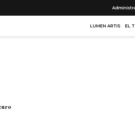
Administr
LUMEN ARTIS
EL 
icuro