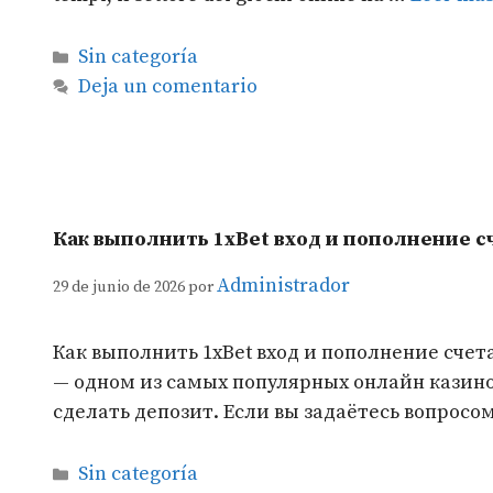
Categorías
Sin categoría
Deja un comentario
Как выполнить 1xBet вход и пополнение с
Administrador
29 de junio de 2026
por
Как выполнить 1xBet вход и пополнение счета
— одном из самых популярных онлайн казино
сделать депозит. Если вы задаётесь вопросом
Categorías
Sin categoría