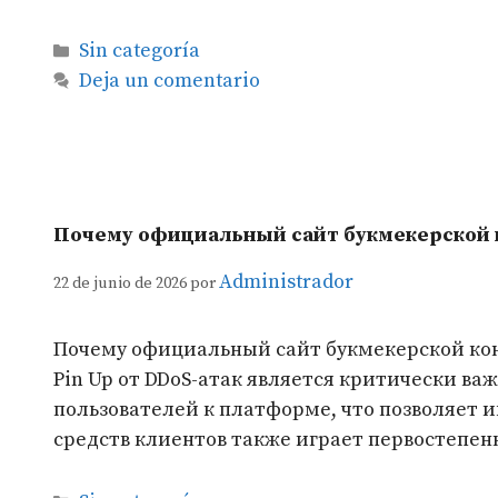
Categorías
Sin categoría
Deja un comentario
Почему официальный сайт букмекерской к
Administrador
22 de junio de 2026
por
Почему официальный сайт букмекерской кон
Pin Up от DDoS-атак является критически в
пользователей к платформе, что позволяет и
средств клиентов также играет первостепе
Categorías