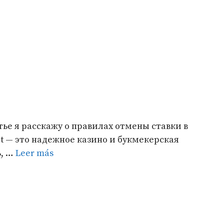
тье я расскажу о правилах отмены ставки в
t — это надежное казино и букмекерская
ь, …
Leer más