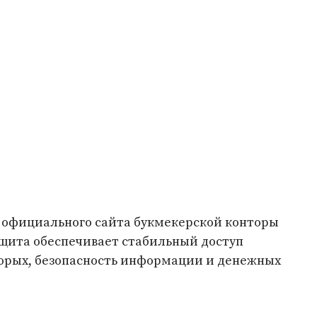
 официального сайта букмекерской конторы
защита обеспечивает стабильный доступ
вторых, безопасность информации и денежных