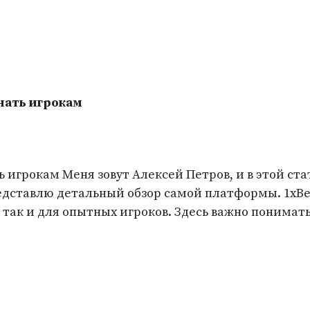
нать игрокам
ь игрокам Меня зовут Алексей Петров, и в этой ста
редставлю детальный обзор самой платформы. 1xBe
, так и для опытных игроков. Здесь важно понимат