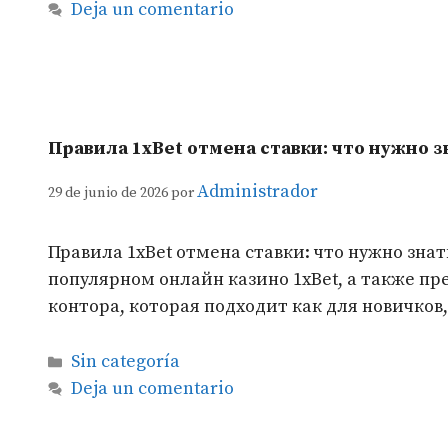
Deja un comentario
Правила 1xBet отмена ставки: что нужно з
Administrador
29 de junio de 2026
por
Правила 1xBet отмена ставки: что нужно знат
популярном онлайн казино 1xBet, а также п
контора, которая подходит как для новичков
Categorías
Sin categoría
Deja un comentario