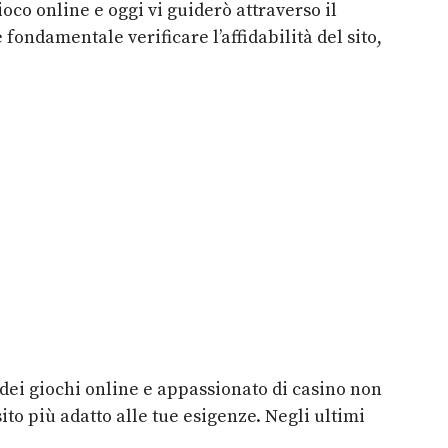
oco online e oggi vi guiderò attraverso il
fondamentale verificare l’affidabilità del sito,
dei giochi online e appassionato di casino non
to più adatto alle tue esigenze. Negli ultimi