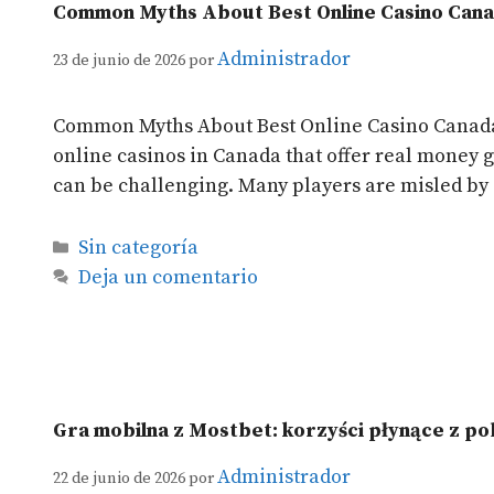
Common Myths About Best Online Casino Can
Administrador
23 de junio de 2026
por
Common Myths About Best Online Casino Canada 
online casinos in Canada that offer real money g
can be challenging. Many players are misled 
Categorías
Sin categoría
Deja un comentario
Gra mobilna z Mostbet: korzyści płynące z pob
Administrador
22 de junio de 2026
por