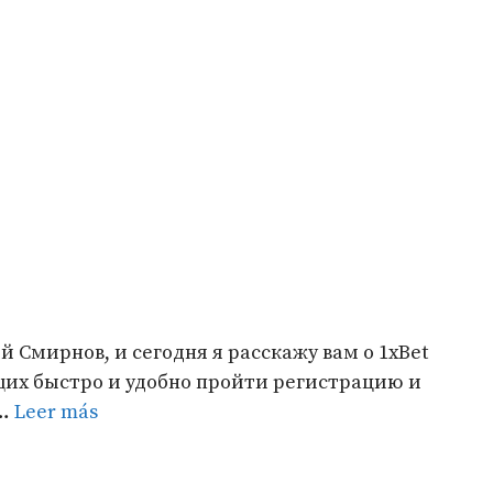
 Смирнов, и сегодня я расскажу вам о 1xBet
щих быстро и удобно пройти регистрацию и
 …
Leer más