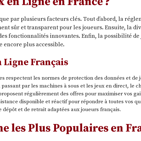
x en Ligne en France ?
que par plusieurs facteurs clés. Tout d’abord, la régle
nt sûr et transparent pour les joueurs. Ensuite, la di
 des fonctionnalités innovantes. Enfin, la possibilité 
e encore plus accessible.
n Ligne Français
s respectent les normes de protection des données et de 
assant par les machines à sous et les jeux en direct, le ch
proposent régulièrement des offres pour maximiser vos gai
istance disponible et réactif pour répondre à toutes vos qu
 dépôt et de retrait adaptées aux joueurs français.
ne les Plus Populaires en Fr