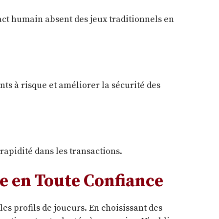
act humain absent des jeux traditionnels en
nts à risque et améliorer la sécurité des
apidité dans les transactions.
ne en Toute Confiance
es profils de joueurs. En choisissant des