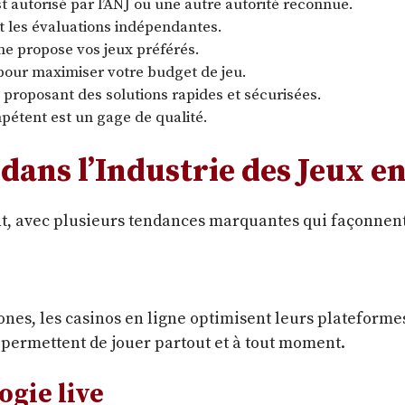
est autorisé par l’ANJ ou une autre autorité reconnue.
t les évaluations indépendantes.
e propose vos jeux préférés.
pour maximiser votre budget de jeu.
s proposant des solutions rapides et sécurisées.
pétent est un gage de qualité.
dans l’Industrie des Jeux e
, avec plusieurs tendances marquantes qui façonnent 
ones, les casinos en ligne optimisent leurs plateforme
s permettent de jouer partout et à tout moment.
ogie live