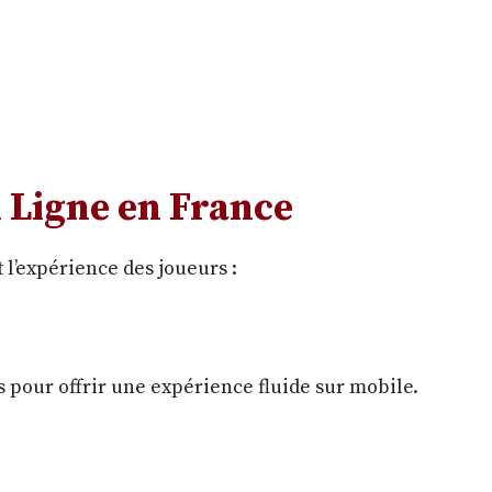
n Ligne en France
l’expérience des joueurs :
s pour offrir une expérience fluide sur mobile.