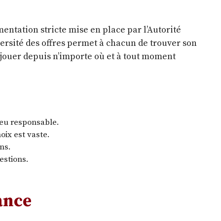
mentation stricte mise en place par l’Autorité
versité des offres permet à chacun de trouver son
de jouer depuis n’importe où et à tout moment
jeu responsable.
oix est vaste.
ns.
estions.
ance