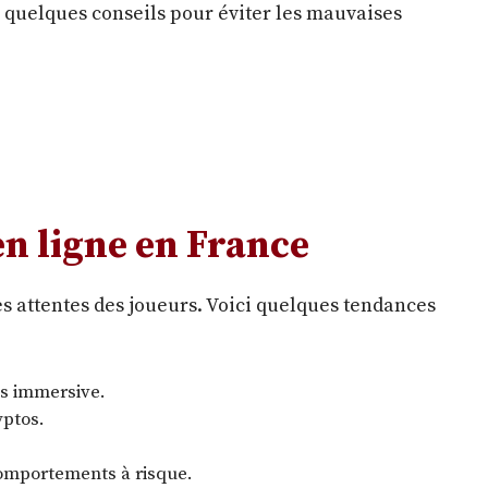
ci quelques conseils pour éviter les mauvaises
en ligne en France
es attentes des joueurs. Voici quelques tendances
us immersive.
yptos.
 comportements à risque.