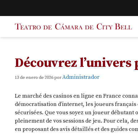
Saltar
al
contenido
Découvrez l’univers 
Administrador
13 de enero de 2026
por
Le marché des casinos en ligne en France connaî
démocratisation d’internet, les joueurs français
sécurisées. Que vous soyez un joueur débutant ou
pleinement de vos sessions de jeu. Pour cela, d
en proposant des avis détaillés et des guides co