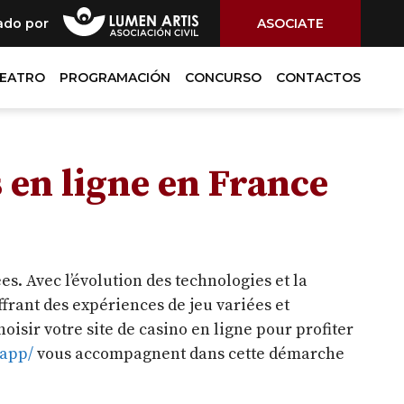
ado por
ASOCIATE
TEATRO
PROGRAMACIÓN
CONCURSO
CONTACTOS
 en ligne en France
. Avec l’évolution des technologies et la
frant des expériences de jeu variées et
isir votre site de casino en ligne pour profiter
.app/
vous accompagnent dans cette démarche