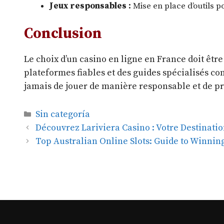
Jeux responsables :
Mise en place d’outils p
Conclusion
Le choix d’un casino en ligne en France doit être 
plateformes fiables et des guides spécialisés 
jamais de jouer de manière responsable et de pr
Categorías
Sin categoría
Découvrez Lariviera Casino : Votre Destinati
Top Australian Online Slots: Guide to Winnin