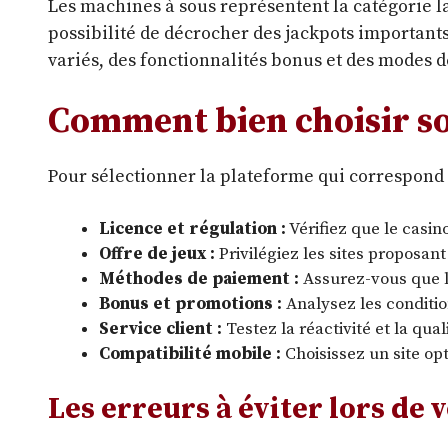
Les machines à sous représentent la catégorie la 
possibilité de décrocher des jackpots importants 
variés, des fonctionnalités bonus et des modes d
Comment bien choisir son
Pour sélectionner la plateforme qui correspond l
Licence et régulation :
Vérifiez que le casin
Offre de jeux :
Privilégiez les sites proposan
Méthodes de paiement :
Assurez-vous que le
Bonus et promotions :
Analysez les conditio
Service client :
Testez la réactivité et la qual
Compatibilité mobile :
Choisissez un site op
Les erreurs à éviter lors de 