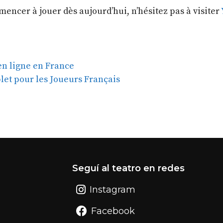
mencer à jouer dès aujourd’hui, n’hésitez pas à visiter
en ligne en France
let pour les Joueurs Français
Seguí al teatro en redes
Instagram
Facebook