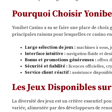
Pourquoi Choisir Yonibe
Yonibet Casino a su se faire une place de choix 
principales raisons pour lesquelles ce casino en 
Large sélection de jeux :
machines à sous, je
Interface intuitive :
navigation fluide et de
Bonus et promotions généreuses :
offres d
Sécurité et fiabilité :
licences officielles, 
Service client réactif :
assistance disponible
Les Jeux Disponibles sur
La diversité des jeux est un critère essentiel p
variée, alimentée par des développeurs de reno