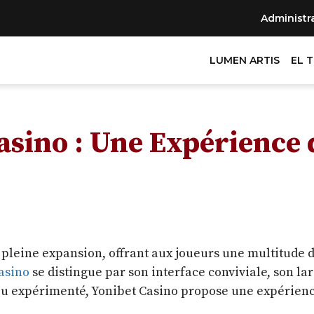
Administr
LUMEN ARTIS
EL 
sino : Une Expérience 
pleine expansion, offrant aux joueurs une multitude d’
asino
se distingue par son interface conviviale, son la
ou expérimenté, Yonibet Casino propose une expérienc