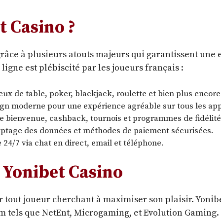
t Casino ?
grâce à plusieurs atouts majeurs qui garantissent une e
ligne est plébiscité par les joueurs français :
ux de table, poker, blackjack, roulette et bien plus encore
sign moderne pour une expérience agréable sur tous les app
e bienvenue, cashback, tournois et programmes de fidélité
cryptage des données et méthodes de paiement sécurisées.
 24/7 via chat en direct, email et téléphone.
 Yonibet Casino
our tout joueur cherchant à maximiser son plaisir. Yoni
m tels que NetEnt, Microgaming, et Evolution Gaming.