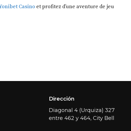
Yonibet Casino
et profitez d’une aventure de jeu
Dirección
Diagonal 4 (Urquiza) 327
entre 462 y 464, City Bell