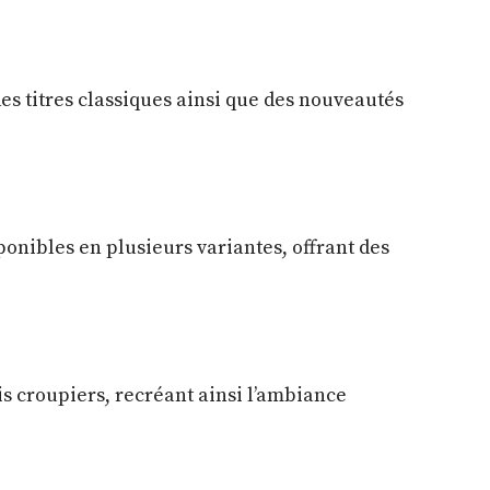
es titres classiques ainsi que des nouveautés
sponibles en plusieurs variantes, offrant des
s croupiers, recréant ainsi l’ambiance