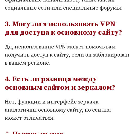
социальные сети или специальные форумы.
3. Могу ли я использовать VPN
для доступа к основному сайту?
Да, использование VPN может помочь вам
получить доступ к сайту, если он заблокирован
в вашем регионе.
4. Есть ли разница между
основным сайтом и зеркалом?
Нет, функции и интерфейс зеркала
аналогичны основному сайту, но ссылка
может отличаться.