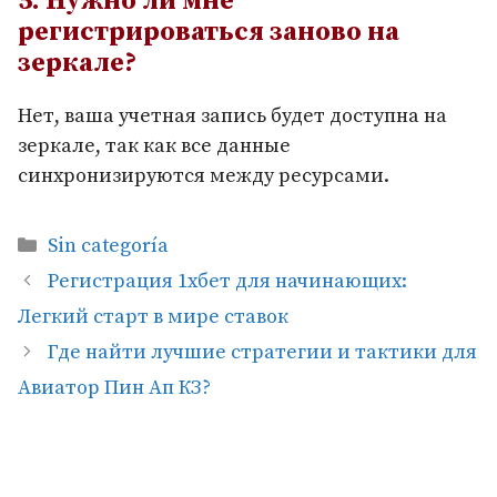
5. Нужно ли мне
регистрироваться заново на
зеркале?
Нет, ваша учетная запись будет доступна на
зеркале, так как все данные
синхронизируются между ресурсами.
Categorías
Sin categoría
Регистрация 1хбет для начинающих:
Легкий старт в мире ставок
Где найти лучшие стратегии и тактики для
Авиатор Пин Ап КЗ?