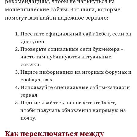
рекомендациям, чтобы не наткнуться на
мошеннические сайты. Вот шаги, которые
помогут вам найти надежное зеркало:
Посетите официальный сайт 1хбет, если он
доступен.
Проверьте социальные сети букмекера –
часто там публикуются актуальные
ссылки.
Ищите информацию на игорных форумах и
сообществах.
Используйте специальные сайты-каталоги
зеркал.
Подписывайтесь на новости от 1хбет,
чтобы получать обновления напрямую на
почту.
Как переключаться между