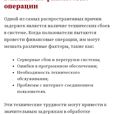
операции
Одной из самых распространенных причин
задержек является наличие технических сбоев
в системе. Когда пользователи пытаются
провести финансовые операции, им могут
мешать различные факторы, такие как:
Серверные сбои и перегрузки системы;
Ошибки в программном обеспечении;
Необходимость технического
обслуживания;
Проблемы с интернет-соединением
пользователя.
Эти технические трудности могут привести к
значительным задержкам в обработке