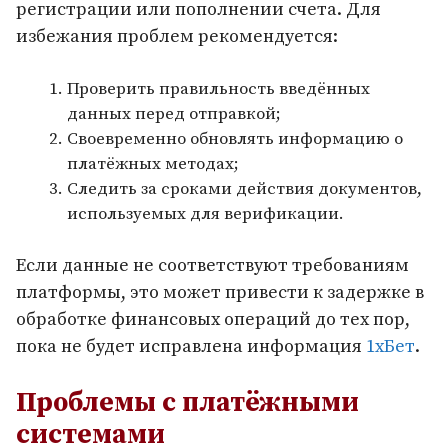
регистрации или пополнении счета. Для
избежания проблем рекомендуется:
Проверить правильность введённых
данных перед отправкой;
Своевременно обновлять информацию о
платёжных методах;
Следить за сроками действия документов,
используемых для верификации.
Если данные не соответствуют требованиям
платформы, это может привести к задержке в
обработке финансовых операций до тех пор,
пока не будет исправлена информация
1хБет
.
Проблемы с платёжными
системами