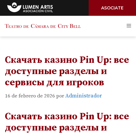
ASOCIATE
Saltar
M
al
contenido
Скачать казино Pin Up: все
доступные разделы и
сервисы для игроков
Administrador
16 de febrero de 2026
por
Скачать казино Pin Up: все
доступные разделы и