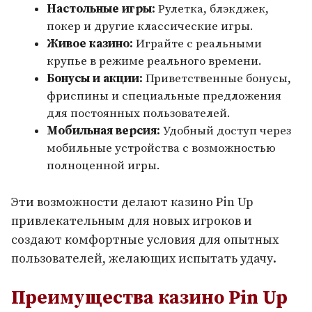
Настольные игры:
Рулетка, блэкджек,
покер и другие классические игры.
Живое казино:
Играйте с реальными
крупье в режиме реального времени.
Бонусы и акции:
Приветственные бонусы,
фриспины и специальные предложения
для постоянных пользователей.
Мобильная версия:
Удобный доступ через
мобильные устройства с возможностью
полноценной игры.
Эти возможности делают казино Pin Up
привлекательным для новых игроков и
создают комфортные условия для опытных
пользователей, желающих испытать удачу.
Преимущества казино Pin Up