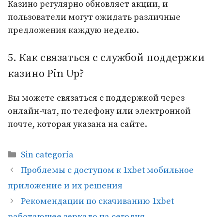
Казино регулярно обновляет акции, и
пользователи могут ожидать различные
предложения каждую неделю.
5. Как связаться с службой поддержки
казино Pin Up?
Вы можете связаться с поддержкой через
онлайн-чат, по телефону или электронной
почте, которая указана на сайте.
Categorías
Sin categoría
Проблемы с доступом к 1xbet мобильное
приложение и их решения
Рекомендации по скачиванию 1xbet
работающее зеркало на сегодня