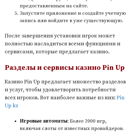
предоставленным на сайте.
Запустите приложение и создайте учетную
запись или войдите в уже существующую.
После завершения установки игрок может
полностью насладиться всеми функциями и
сервисами, которые предлагает казино.
Разделы и сервисы казино Pin Up
Казино Pin Up предлагает множество разделов
и услуг, чтобы удовлетворить потребности
всех игроков. Вот наиболее важные из них:
Pin
Up kz
Игровые автоматы:
Более 2000 игр,
включая слоты от известных провайдеров.