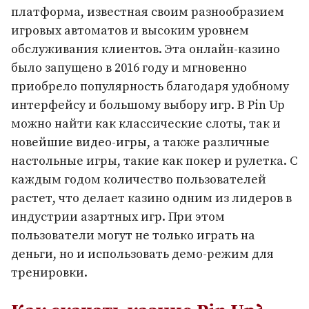
платформа, известная своим разнообразием
игровых автоматов и высоким уровнем
обслуживания клиентов. Эта онлайн-казино
было запущено в 2016 году и мгновенно
приобрело популярность благодаря удобному
интерфейсу и большому выбору игр. В Pin Up
можно найти как классические слоты, так и
новейшие видео-игры, а также различные
настольные игры, такие как покер и рулетка. С
каждым годом количество пользователей
растет, что делает казино одним из лидеров в
индустрии азартных игр. При этом
пользователи могут не только играть на
деньги, но и использовать демо-режим для
тренировки.