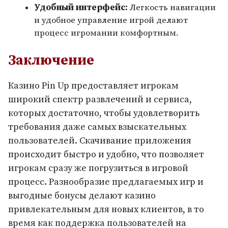
Удобный интерфейс:
Легкость навигации
и удобное управление игрой делают
процесс игромании комфортным.
Заключение
Казино Pin Up предоставляет игрокам
широкий спектр развлечений и сервиса,
которых достаточно, чтобы удовлетворить
требования даже самых взыскательных
пользователей. Скачивание приложения
происходит быстро и удобно, что позволяет
игрокам сразу же погрузиться в игровой
процесс. Разнообразие предлагаемых игр и
выгодные бонусы делают казино
привлекательным для новых клиентов, в то
время как поддержка пользователей на