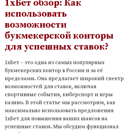
1хБет обзор: Как
использовать
возможности
букмекерской конторы
для успешных ставок?
1хБет – это одна из самых популярных
букмекерских контор в России и за её
пределами. Она предлагает широкий спектр
возможностей для ставок, включая
спортивные события, киберспорт и игры
казино. В этой статье мы рассмотрим, как
максимально использовать предложения
1хБет для повышения ваших шансов на
успешные ставки. Мы обсудим функционал