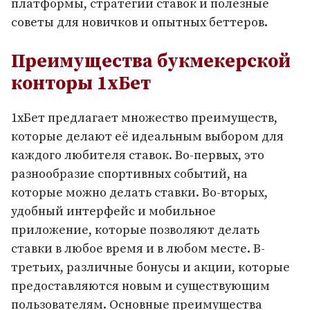
платформы, стратегии ставок и полезные
советы для новичков и опытных беттеров.
Преимущества букмекерской
конторы 1хБет
1хБет предлагает множество преимуществ,
которые делают её идеальным выбором для
каждого любителя ставок. Во-первых, это
разнообразие спортивных событий, на
которые можно делать ставки. Во-вторых,
удобный интерфейс и мобильное
приложение, которые позволяют делать
ставки в любое время и в любом месте. В-
третьих, различные бонусы и акции, которые
предоставляются новым и существующим
пользователям. Основные преимущества