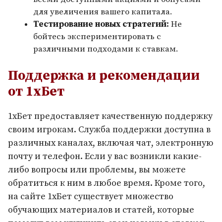
для увеличения вашего капитала.
Тестирование новых стратегий:
Не
бойтесь экспериментировать с
различными подходами к ставкам.
Поддержка и рекомендации
от 1хБет
1хБет предоставляет качественную поддержку
своим игрокам. Служба поддержки доступна в
различных каналах, включая чат, электронную
почту и телефон. Если у вас возникли какие-
либо вопросы или проблемы, вы можете
обратиться к ним в любое время. Кроме того,
на сайте 1хБет существует множество
обучающих материалов и статей, которые