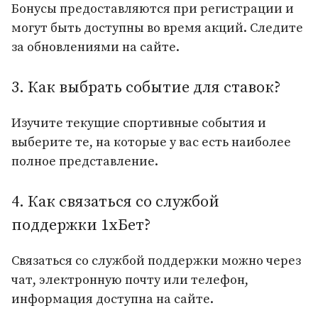
Бонусы предоставляются при регистрации и
могут быть доступны во время акций. Следите
за обновлениями на сайте.
3. Как выбрать событие для ставок?
Изучите текущие спортивные события и
выберите те, на которые у вас есть наиболее
полное представление.
4. Как связаться со службой
поддержки 1хБет?
Связаться со службой поддержки можно через
чат, электронную почту или телефон,
информация доступна на сайте.