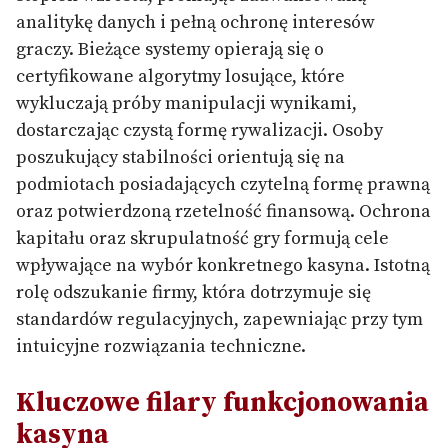
analitykę danych i pełną ochronę interesów
graczy. Bieżące systemy opierają się o
certyfikowane algorytmy losujące, które
wykluczają próby manipulacji wynikami,
dostarczając czystą formę rywalizacji. Osoby
poszukujący stabilności orientują się na
podmiotach posiadających czytelną formę prawną
oraz potwierdzoną rzetelność finansową. Ochrona
kapitału oraz skrupulatność gry formują cele
wpływające na wybór konkretnego kasyna. Istotną
rolę odszukanie firmy, która dotrzymuje się
standardów regulacyjnych, zapewniając przy tym
intuicyjne rozwiązania techniczne.
Kluczowe filary funkcjonowania
kasyna