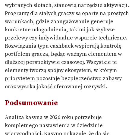
wybranych slotach, stanowią narzędzie aktywacji.
Programy dla stałych graczy są oparte na prostych
warunkach, gdzie zaangażowanie generuje
konkretne udogodnienia, takimi jak szybsze
przelewy czy indywidualne wsparcie techniczne.
Rozwiązania typu cashback wspierają kontrolę
portfelem gracza, będąc ważnym elementem w
dłuższej perspektywie czasowej. Wszystkie te
elementy tworzą spójny ekosystem, w którym
priorytetem pozostaje bezpieczeństwo zabawy
oraz wysoka jakość oferowanej rozrywki.
Podsumowanie
Analiza kasyna w 2026 roku potrzebuje
kompletnego nastawienia w dziedzinie
wiarygodności. Kasyno pokazuje, że da się