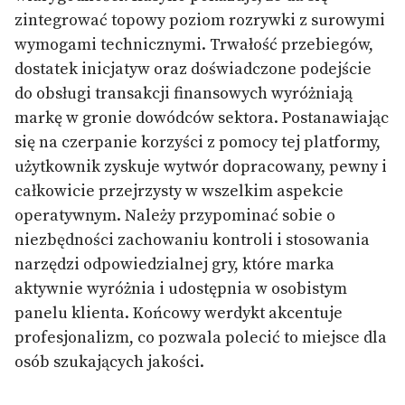
zintegrować topowy poziom rozrywki z surowymi
wymogami technicznymi. Trwałość przebiegów,
dostatek inicjatyw oraz doświadczone podejście
do obsługi transakcji finansowych wyróżniają
markę w gronie dowódców sektora. Postanawiając
się na czerpanie korzyści z pomocy tej platformy,
użytkownik zyskuje wytwór dopracowany, pewny i
całkowicie przejrzysty w wszelkim aspekcie
operatywnym. Należy przypominać sobie o
niezbędności zachowaniu kontroli i stosowania
narzędzi odpowiedzialnej gry, które marka
aktywnie wyróżnia i udostępnia w osobistym
panelu klienta. Końcowy werdykt akcentuje
profesjonalizm, co pozwala polecić to miejsce dla
osób szukających jakości.