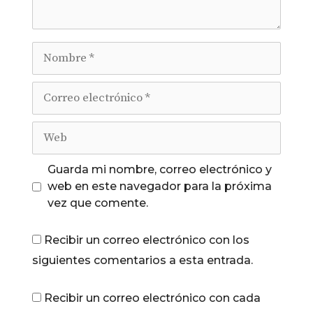
Nombre
Correo
electrónico
Web
Guarda mi nombre, correo electrónico y
web en este navegador para la próxima
vez que comente.
Recibir un correo electrónico con los
siguientes comentarios a esta entrada.
Recibir un correo electrónico con cada