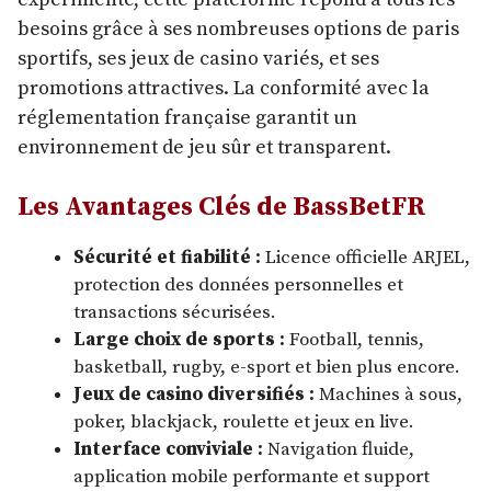
besoins grâce à ses nombreuses options de paris
sportifs, ses jeux de casino variés, et ses
promotions attractives. La conformité avec la
réglementation française garantit un
environnement de jeu sûr et transparent.
Les Avantages Clés de BassBetFR
Sécurité et fiabilité :
Licence officielle ARJEL,
protection des données personnelles et
transactions sécurisées.
Large choix de sports :
Football, tennis,
basketball, rugby, e-sport et bien plus encore.
Jeux de casino diversifiés :
Machines à sous,
poker, blackjack, roulette et jeux en live.
Interface conviviale :
Navigation fluide,
application mobile performante et support