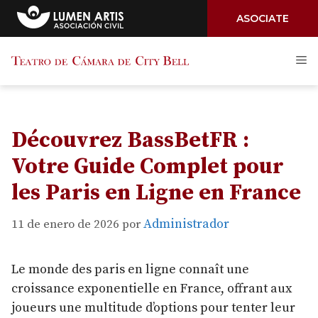
ASOCIATE
Saltar
M
al
contenido
Découvrez BassBetFR :
Votre Guide Complet pour
les Paris en Ligne en France
Administrador
11 de enero de 2026
por
Le monde des paris en ligne connaît une
croissance exponentielle en France, offrant aux
joueurs une multitude d’options pour tenter leur