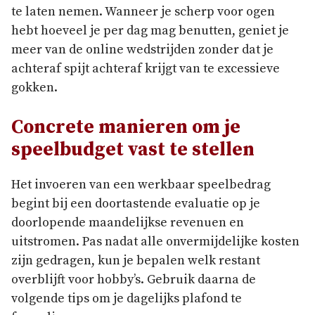
te laten nemen. Wanneer je scherp voor ogen
hebt hoeveel je per dag mag benutten, geniet je
meer van de online wedstrijden zonder dat je
achteraf spijt achteraf krijgt van te excessieve
gokken.
Concrete manieren om je
speelbudget vast te stellen
Het invoeren van een werkbaar speelbedrag
begint bij een doortastende evaluatie op je
doorlopende maandelijkse revenuen en
uitstromen. Pas nadat alle onvermijdelijke kosten
zijn gedragen, kun je bepalen welk restant
overblijft voor hobby’s. Gebruik daarna de
volgende tips om je dagelijks plafond te