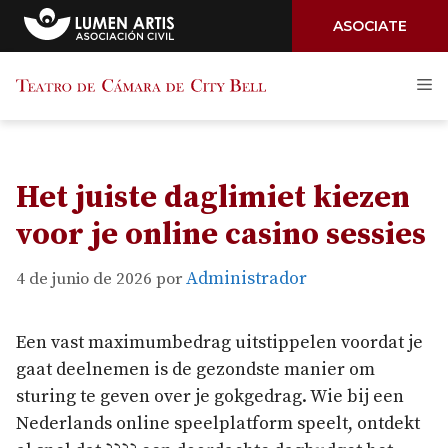
ASOCIATE
Saltar
M
al
contenido
Het juiste daglimiet kiezen
voor je online casino sessies
Administrador
4 de junio de 2026
por
Een vast maximumbedrag uitstippelen voordat je
gaat deelnemen is de gezondste manier om
sturing te geven over je gokgedrag. Wie bij een
Nederlands online speelplatform speelt, ontdekt