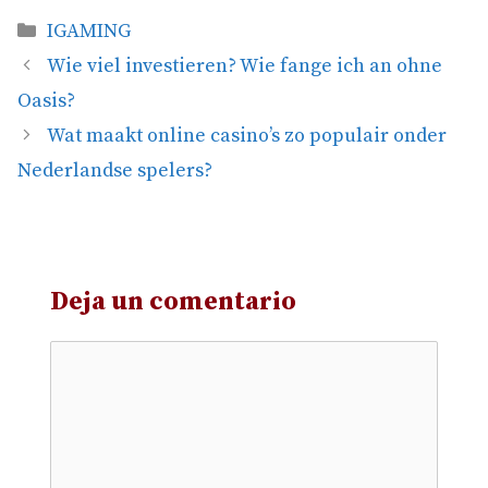
Categorías
IGAMING
Wie viel investieren? Wie fange ich an ohne
Oasis?
Wat maakt online casino’s zo populair onder
Nederlandse spelers?
Deja un comentario
Comentario