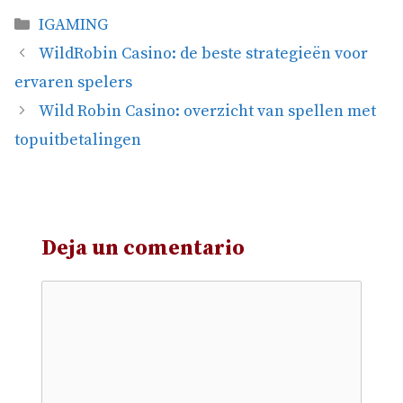
Categorías
IGAMING
WildRobin Casino: de beste strategieën voor
ervaren spelers
Wild Robin Casino: overzicht van spellen met
topuitbetalingen
Deja un comentario
Comentario