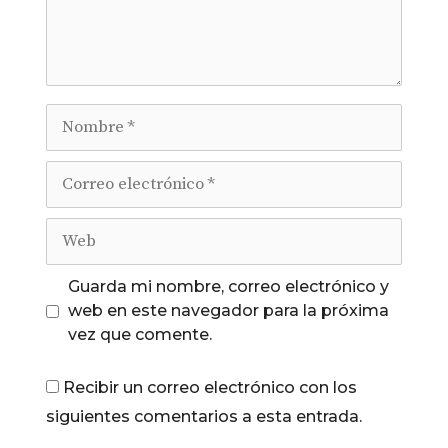
Nombre
Correo
electrónico
Web
Guarda mi nombre, correo electrónico y
web en este navegador para la próxima
vez que comente.
Recibir un correo electrónico con los
siguientes comentarios a esta entrada.