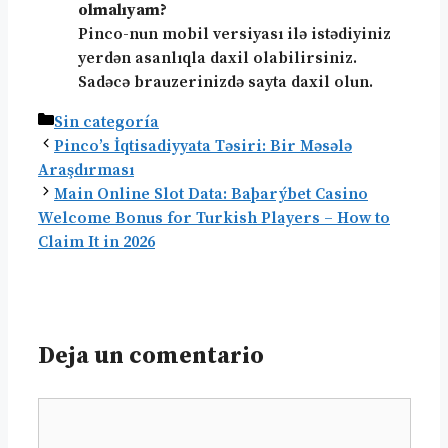
olmalıyam?
Pinco-nun mobil versiyası ilə istədiyiniz
yerdən asanlıqla daxil olabilirsiniz.
Sadəcə brauzerinizdə sayta daxil olun.
Categorías
Sin categoría
Pinco’s İqtisadiyyata Təsiri: Bir Məsələ
Araşdırması
Main Online Slot Data: Baþarýbet Casino
Welcome Bonus for Turkish Players – How to
Claim It in 2026
Deja un comentario
Comentario