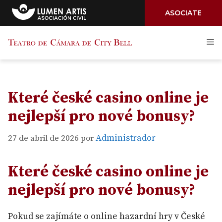
ASOCIATE
Saltar
M
al
contenido
Které české casino online je
nejlepší pro nové bonusy?
Administrador
27 de abril de 2026
por
Které české casino online je
nejlepší pro nové bonusy?
Pokud se zajímáte o online hazardní hry v České