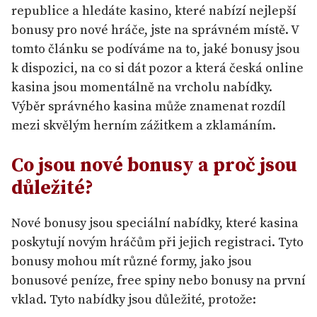
republice a hledáte kasino, které nabízí nejlepší
bonusy pro nové hráče, jste na správném místě. V
tomto článku se podíváme na to, jaké bonusy jsou
k dispozici, na co si dát pozor a která česká online
kasina jsou momentálně na vrcholu nabídky.
Výběr správného kasina může znamenat rozdíl
mezi skvělým herním zážitkem a zklamáním.
Co jsou nové bonusy a proč jsou
důležité?
Nové bonusy jsou speciální nabídky, které kasina
poskytují novým hráčům při jejich registraci. Tyto
bonusy mohou mít různé formy, jako jsou
bonusové peníze, free spiny nebo bonusy na první
vklad. Tyto nabídky jsou důležité, protože: