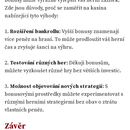
bonusy může výrazně vylepšit váš herní zážitek.
Zde jsou důvody, proč se zaměřit na kasina
nabízející tyto výhody:
1.
Rozšíření bankrollu:
Vyšší bonusy znamenají
více peněz na hraní. To může prodloužit váš herní
čas a zvyšuje šanci na výhru.
2.
Testování různých her:
Děkuji bonusům,
můžete vyzkoušet různé hry bez větších investic.
3.
Možnost objevování nových strategií:
S
bonusovými prostředky můžete experimentovat s
různými herními strategiemi bez obav o ztrátu
vlastních peněz.
Závěr