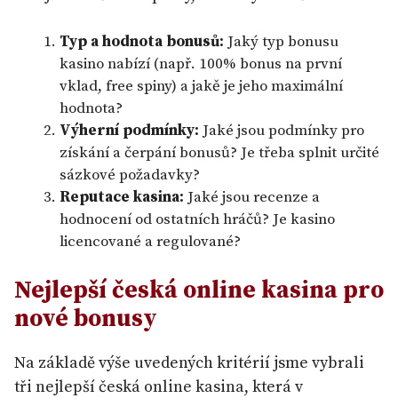
Typ a hodnota bonusů:
Jaký typ bonusu
kasino nabízí (např. 100% bonus na první
vklad, free spiny) a jakě je jeho maximální
hodnota?
Výherní podmínky:
Jaké jsou podmínky pro
získání a čerpání bonusů? Je třeba splnit určité
sázkové požadavky?
Reputace kasina:
Jaké jsou recenze a
hodnocení od ostatních hráčů? Je kasino
licencované a regulované?
Nejlepší česká online kasina pro
nové bonusy
Na základě výše uvedených kritérií jsme vybrali
tři nejlepší česká online kasina, která v