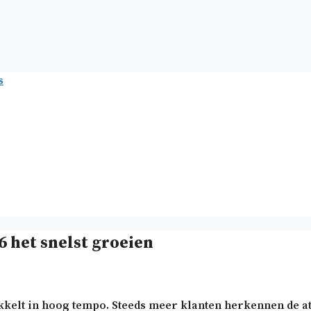
6 het snelst groeien
lt in hoog tempo. Steeds meer klanten herkennen de attr