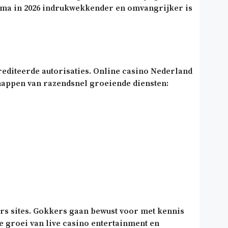
gamma in 2026 indrukwekkender en omvangrijker is
rediteerde autorisaties. Online casino Nederland
chappen van razendsnel groeiende diensten:
ers sites. Gokkers gaan bewust voor met kennis
 groei van live casino entertainment en