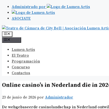
Administrado por
ASOCIATE
Saltar
al
Menú
contenido
Menú
Lumen Artis
El Teatro
Programación
Concurso
Contactos
Online casino’s in Nederland die in 202
23 de junio de 2026
por
Administrador
De webgebaseerde casinolandschap in Nederland ontwikke