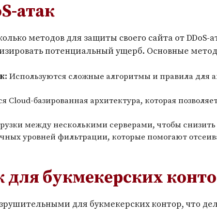
S-атак
олько методов для защиты своего сайта от DDoS-ат
нимизировать потенциальный ущерб. Основные мет
к:
Используются сложные алгоритмы и правила для а
я Cloud-базированная архитектура, которая позволя
рузки между несколькими серверами, чтобы снизить 
ных уровней фильтрации, которые помогают отсеиват
к для букмекерских конт
азрушительными для букмекерских контор, что де