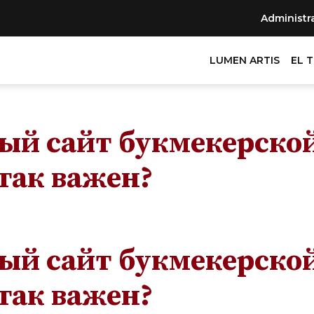
Administr
LUMEN ARTIS
EL 
й сайт букмекерской
так важен?
й сайт букмекерской
так важен?