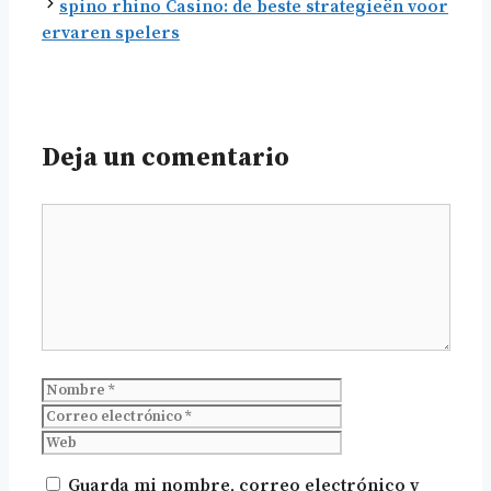
spino rhino Casino: de beste strategieën voor
ervaren spelers
Deja un comentario
Comentario
Nombre
Correo
electrónico
Web
Guarda mi nombre, correo electrónico y