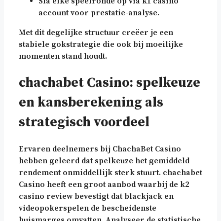
Sla elke speelronde op via k1 casino
account voor prestatie-analyse.
Met dit degelijke structuur creëer je een
stabiele gokstrategie die ook bij moeilijke
momenten stand houdt.
chachabet Casino: spelkeuze
en kansberekening als
strategisch voordeel
Ervaren deelnemers bij ChachaBet Casino
hebben geleerd dat spelkeuze het gemiddeld
rendement onmiddellijk sterk stuurt. chachabet
Casino heeft een groot aanbod waarbij de k2
casino review bevestigt dat blackjack en
videopokerspelen de bescheidenste
huismarges omvatten. Analyseer de statistische