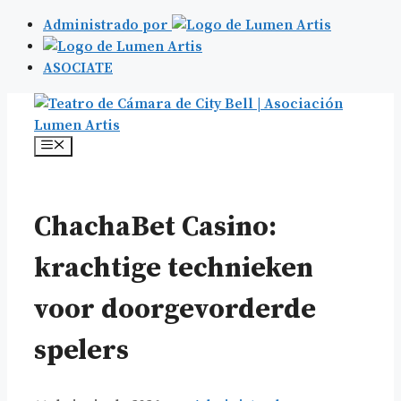
Administrado por
ASOCIATE
Saltar
al
contenido
Menú
ChachaBet Casino:
krachtige technieken
voor doorgevorderde
spelers