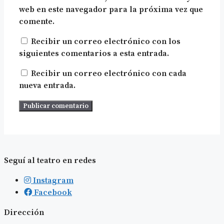
web en este navegador para la próxima vez que
comente.
Recibir un correo electrónico con los
siguientes comentarios a esta entrada.
Recibir un correo electrónico con cada
nueva entrada.
Seguí al teatro en redes
Instagram
Facebook
Dirección