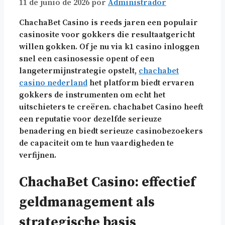
11 de junio de 2026
por
Administrador
ChachaBet Casino is reeds jaren een populair
casinosite voor gokkers die resultaatgericht
willen gokken. Of je nu via k1 casino inloggen
snel een casinosessie opent of een
langetermijnstrategie opstelt,
chachabet
casino nederland
het platform biedt ervaren
gokkers de instrumenten om echt het
uitschieters te creëren. chachabet Casino heeft
een reputatie voor dezelfde serieuze
benadering en biedt serieuze casinobezoekers
de capaciteit om te hun vaardigheden te
verfijnen.
ChachaBet Casino: effectief
geldmanagement als
strategische basis