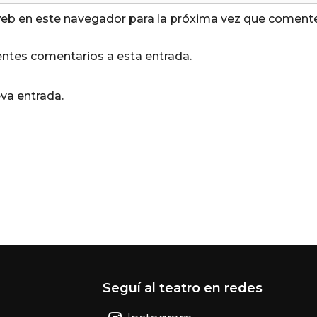
web en este navegador para la próxima vez que comente
ientes comentarios a esta entrada.
eva entrada.
Seguí al teatro en redes