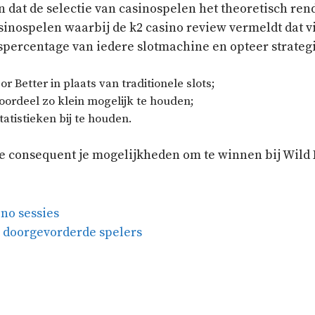
dat de selectie van casinospelen het theoretisch ren
inospelen waarbij de k2 casino review vermeldt dat v
spercentage van iedere slotmachine en opteer strateg
 Better in plaats van traditionele slots;
oordeel zo klein mogelijk te houden;
atistieken bij te houden.
e consequent je mogelijkheden om te winnen bij Wild 
ino sessies
r doorgevorderde spelers