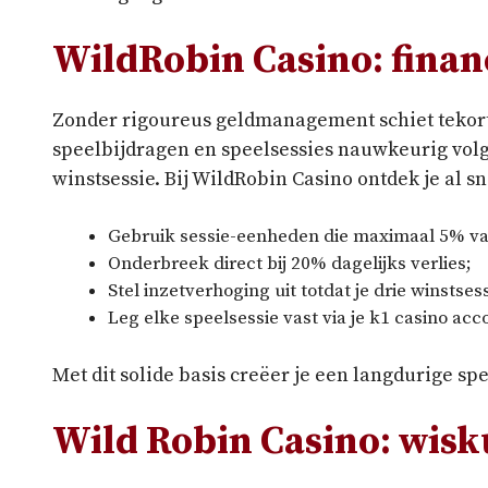
WildRobin Casino: financ
Zonder rigoureus geldmanagement schiet tekort 
speelbijdragen en speelsessies nauwkeurig volg
winstsessie. Bij WildRobin Casino ontdek je al 
Gebruik sessie-eenheden die maximaal 5% va
Onderbreek direct bij 20% dagelijks verlies;
Stel inzetverhoging uit totdat je drie winstsess
Leg elke speelsessie vast via je k1 casino acc
Met dit solide basis creëer je een langdurige spe
Wild Robin Casino: wisk