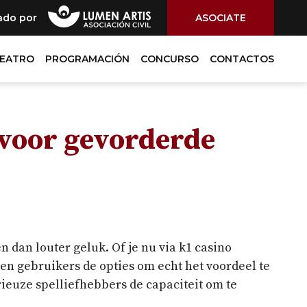
ado por
ASOCIATE
TEATRO
PROGRAMACIÓN
CONCURSO
CONTACTOS
 voor gevorderde
 dan louter geluk. Of je nu via k1 casino
ren gebruikers de opties om echt het voordeel te
euze spelliefhebbers de capaciteit om te