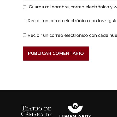
Guarda mi nombre, correo electrónico y 
Recibir un correo electrónico con los sigu
Recibir un correo electrónico con cada nu