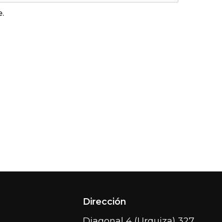
.
Dirección
Diagonal 4 (Urquiza) 327