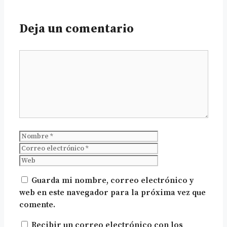
Deja un comentario
Comentario
Nombre
Correo
electrónico
Web
Guarda mi nombre, correo electrónico y
web en este navegador para la próxima vez que
comente.
Recibir un correo electrónico con los