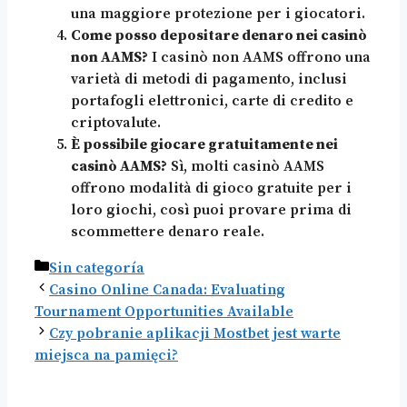
una maggiore protezione per i giocatori.
Come posso depositare denaro nei casinò
non AAMS?
I casinò non AAMS offrono una
varietà di metodi di pagamento, inclusi
portafogli elettronici, carte di credito e
criptovalute.
È possibile giocare gratuitamente nei
casinò AAMS?
Sì, molti casinò AAMS
offrono modalità di gioco gratuite per i
loro giochi, così puoi provare prima di
scommettere denaro reale.
Categorías
Sin categoría
Casino Online Canada: Evaluating
Tournament Opportunities Available
Czy pobranie aplikacji Mostbet jest warte
miejsca na pamięci?