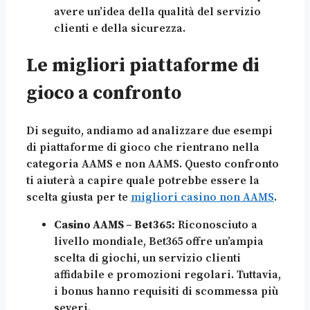
avere un’idea della qualità del servizio
clienti e della sicurezza.
Le migliori piattaforme di
gioco a confronto
Di seguito, andiamo ad analizzare due esempi
di piattaforme di gioco che rientrano nella
categoria AAMS e non AAMS. Questo confronto
ti aiuterà a capire quale potrebbe essere la
scelta giusta per te
migliori casino non AAMS
.
Casino AAMS – Bet365:
Riconosciuto a
livello mondiale, Bet365 offre un’ampia
scelta di giochi, un servizio clienti
affidabile e promozioni regolari. Tuttavia,
i bonus hanno requisiti di scommessa più
severi.