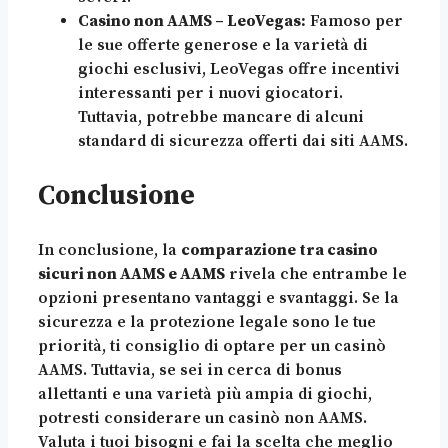
Casino non AAMS – LeoVegas:
Famoso per
le sue offerte generose e la varietà di
giochi esclusivi, LeoVegas offre incentivi
interessanti per i nuovi giocatori.
Tuttavia, potrebbe mancare di alcuni
standard di sicurezza offerti dai siti AAMS.
Conclusione
In conclusione, la
comparazione tra casino
sicuri non AAMS e AAMS
rivela che entrambe le
opzioni presentano vantaggi e svantaggi. Se la
sicurezza e la protezione legale sono le tue
priorità, ti consiglio di optare per un casinò
AAMS. Tuttavia, se sei in cerca di bonus
allettanti e una varietà più ampia di giochi,
potresti considerare un casinò non AAMS.
Valuta i tuoi bisogni e fai la scelta che meglio