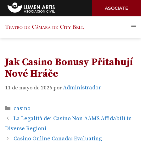
ASOCIATE
Saltar
M
al
contenido
Jak Casino Bonusy Přitahují
Nové Hráče
Administrador
11 de mayo de 2026
por
Categorías
casino
La Legalità dei Casino Non AAMS Affidabili in
Diverse Regioni
Casino Online Canada: Evaluating