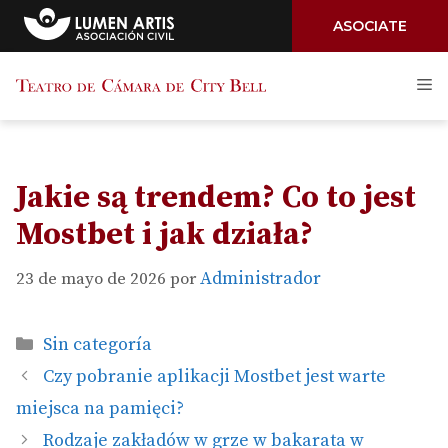
ASOCIATE
Saltar
M
al
contenido
Jakie są trendem? Co to jest
Mostbet i jak działa?
Administrador
23 de mayo de 2026
por
Categorías
Sin categoría
Czy pobranie aplikacji Mostbet jest warte
miejsca na pamięci?
Rodzaje zakładów w grze w bakarata w