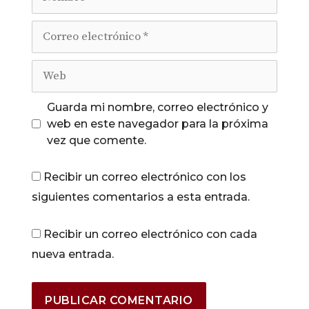
Correo
electrónico
Web
Guarda mi nombre, correo electrónico y
web en este navegador para la próxima
vez que comente.
Recibir un correo electrónico con los
siguientes comentarios a esta entrada.
Recibir un correo electrónico con cada
nueva entrada.