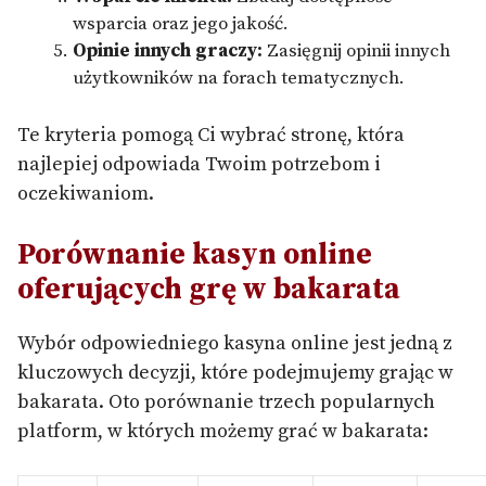
wsparcia oraz jego jakość.
Opinie innych graczy:
Zasięgnij opinii innych
użytkowników na forach tematycznych.
Te kryteria pomogą Ci wybrać stronę, która
najlepiej odpowiada Twoim potrzebom i
oczekiwaniom.
Porównanie kasyn online
oferujących grę w bakarata
Wybór odpowiedniego kasyna online jest jedną z
kluczowych decyzji, które podejmujemy grając w
bakarata. Oto porównanie trzech popularnych
platform, w których możemy grać w bakarata: