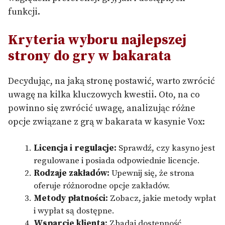
funkcji.
Kryteria wyboru najlepszej
strony do gry w bakarata
Decydując, na jaką stronę postawić, warto zwrócić
uwagę na kilka kluczowych kwestii. Oto, na co
powinno się zwrócić uwagę, analizując różne
opcje związane z grą w bakarata w kasynie Vox:
Licencja i regulacje:
Sprawdź, czy kasyno jest
regulowane i posiada odpowiednie licencje.
Rodzaje zakładów:
Upewnij się, że strona
oferuje różnorodne opcje zakładów.
Metody płatności:
Zobacz, jakie metody wpłat
i wypłat są dostępne.
Wsparcie klienta:
Zbadaj dostępność