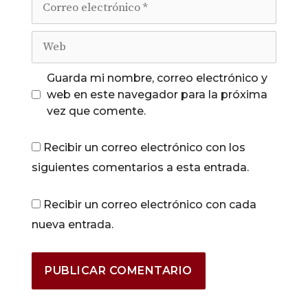
electrónico
Web
Guarda mi nombre, correo electrónico y
web en este navegador para la próxima
vez que comente.
Recibir un correo electrónico con los
siguientes comentarios a esta entrada.
Recibir un correo electrónico con cada
nueva entrada.