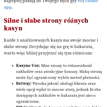
najlepiej pasują do Twojego stylu gry
vox casino
app
.
Silne i słabe strony różnych
kasyn
Każde z analizowanych kasyn ma swoje mocne i
słabe strony. Decydując się na grę w bakarata,
warto więc bliżej przyjrzeć się tym różnicom:
Kasyno Vox:
Silne strony to różnorodność
zakładów oraz atrakcyjne bonusy. Słabą stroną
może być ograniczony wybór metod płatności.
Betway:
Wysoka jakość obsługi klienta oraz
wiele opcji wpłat to mocne atuty, jednak liczba
dostępnych zakładów w bakarata jest nieco
ograniczona.