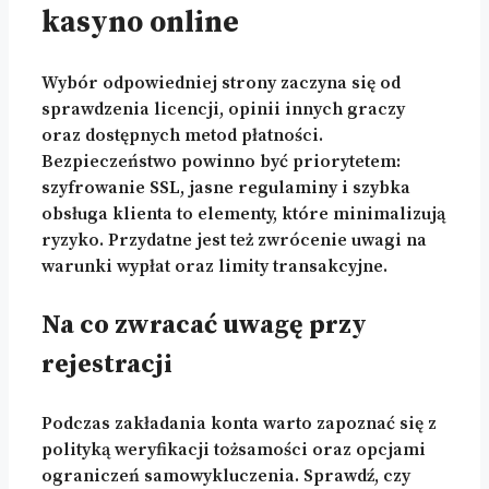
kasyno online
Wybór odpowiedniej strony zaczyna się od
sprawdzenia licencji, opinii innych graczy
oraz dostępnych metod płatności.
Bezpieczeństwo powinno być priorytetem:
szyfrowanie SSL, jasne regulaminy i szybka
obsługa klienta to elementy, które minimalizują
ryzyko. Przydatne jest też zwrócenie uwagi na
warunki wypłat oraz limity transakcyjne.
Na co zwracać uwagę przy
rejestracji
Podczas zakładania konta warto zapoznać się z
polityką weryfikacji tożsamości oraz opcjami
ograniczeń samowykluczenia. Sprawdź, czy