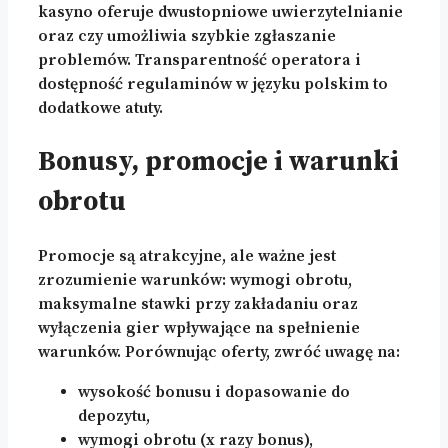
kasyno oferuje dwustopniowe uwierzytelnianie
oraz czy umożliwia szybkie zgłaszanie
problemów. Transparentność operatora i
dostępność regulaminów w języku polskim to
dodatkowe atuty.
Bonusy, promocje i warunki
obrotu
Promocje są atrakcyjne, ale ważne jest
zrozumienie warunków: wymogi obrotu,
maksymalne stawki przy zakładaniu oraz
wyłączenia gier wpływające na spełnienie
warunków. Porównując oferty, zwróć uwagę na:
wysokość bonusu i dopasowanie do
depozytu,
wymogi obrotu (x razy bonus),