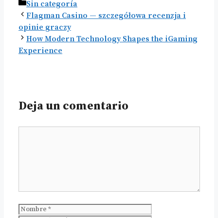
Categorías
Sin categoría
Flagman Casino — szczegółowa recenzja i
opinie graczy
How Modern Technology Shapes the iGaming
Experience
Deja un comentario
Comentario
Nombre
Correo