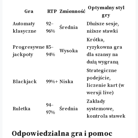
Optymalny styl
Gra
RTP
Zmienność
gry
Automaty
92–
Dłuższe sesje,
Średnia
klasyczne
96%
niższe stawki
Krótka,
Progresywne
85–
ryzykowna gra
Wysoka
jackpoty
94%
dla szansy na
dużą wygraną
Strategiczne
podejście,
Blackjack
99%+
Niska
liczenie kart (w
wersji live)
Zakłady
94–
Ruletka
Średnia
systemowe,
97%
kontrola stawek
Odpowiedzialna gra i pomoc