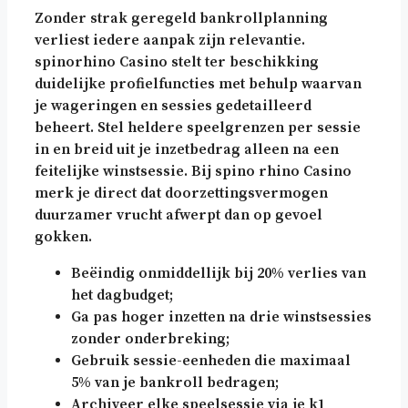
Zonder strak geregeld bankrollplanning
verliest iedere aanpak zijn relevantie.
spinorhino Casino stelt ter beschikking
duidelijke profielfuncties met behulp waarvan
je wageringen en sessies gedetailleerd
beheert. Stel heldere speelgrenzen per sessie
in en breid uit je inzetbedrag alleen na een
feitelijke winstsessie. Bij spino rhino Casino
merk je direct dat doorzettingsvermogen
duurzamer vrucht afwerpt dan op gevoel
gokken.
Beëindig onmiddellijk bij 20% verlies van
het dagbudget;
Ga pas hoger inzetten na drie winstsessies
zonder onderbreking;
Gebruik sessie-eenheden die maximaal
5% van je bankroll bedragen;
Archiveer elke speelsessie via je k1