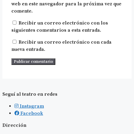
web en este navegador para la próxima vez que
comente.
Recibir un correo electrónico con los
siguientes comentarios a esta entrada.
Recibir un correo electrónico con cada
nueva entrada.
Seguí al teatro en redes
Instagram
Facebook
Dirección