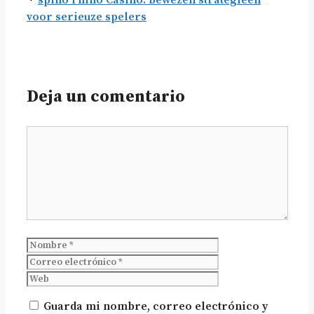
spino rhino Casino: bewezen strategieën
voor serieuze spelers
Deja un comentario
Comentario
Nombre
Correo
electrónico
Web
Guarda mi nombre, correo electrónico y