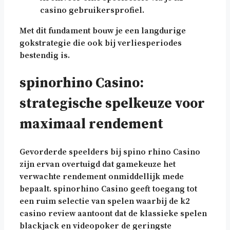
casino gebruikersprofiel.
Met dit fundament bouw je een langdurige
gokstrategie die ook bij verliesperiodes
bestendig is.
spinorhino Casino:
strategische spelkeuze voor
maximaal rendement
Gevorderde speelders bij spino rhino Casino
zijn ervan overtuigd dat gamekeuze het
verwachte rendement onmiddellijk mede
bepaalt. spinorhino Casino geeft toegang tot
een ruim selectie van spelen waarbij de k2
casino review aantoont dat de klassieke spelen
blackjack en videopoker de geringste