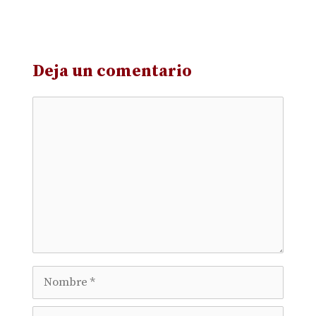
Deja un comentario
Comentario
Nombre
Correo